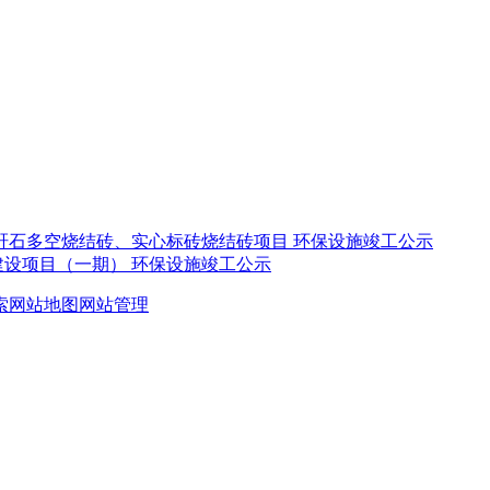
煤矸石多空烧结砖、实心标砖烧结砖项目 环保设施竣工公示
设项目（一期） 环保设施竣工公示
索
网站地图
网站管理