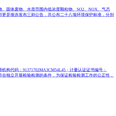
、固体废物、水质范围内低浓度颗粒物、SO2、NOX、气态
部更是接连发布三则公告，共公布二十八项环境保护标准，分别
：91371702MA3CM54L45；计量认证证书编号：
公司符合独立开展检验检测的条件，为保证检验检测工作的公正性，