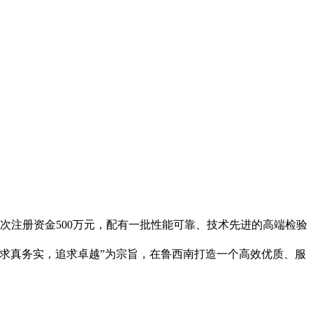
次
注册
资金
500
万元，
配有
一批
性能可
靠、技术先进的高端检验
求真务实，追求卓越”为宗旨，在鲁西南打造一个高效优质、服