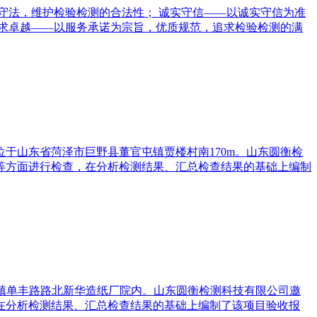
守法，维护检验检测的合法性； 诚实守信——以诚实守信为准
追求卓越——以服务承诺为宗旨，优质规范，追求检验检测的满
于山东省菏泽市巨野县董官屯镇贾楼村南170m。山东圆衡检
等方面进行检查，在分析检测结果、汇总检查结果的基础上编制
楼镇单丰路路北新华造纸厂院内。山东圆衡检测科技有限公司邀
在分析检测结果、汇总检查结果的基础上编制了该项目验收报