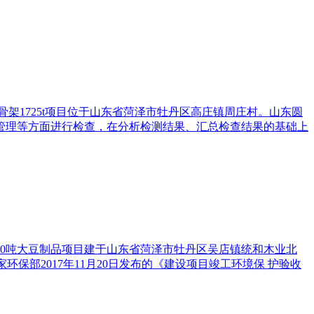
架1725t项目位于山东省菏泽市牡丹区高庄镇周庄村。山东圆
管理等方面进行检查，在分析检测结果、汇总检查结果的基础上
00吨大豆制品项目建于山东省菏泽市牡丹区吴店镇统和木业北
环保部2017年11月20日发布的《建设项目竣工环境保 护验收