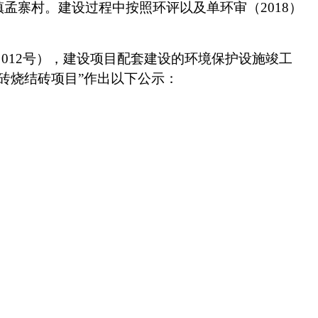
镇孟寨村
。建设过程中按照环评以及
单环审（
2018）
) 012号），建设项目配套建设的环境保护设施竣工
标砖烧结砖项目
”作出以下公示：