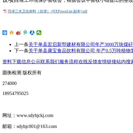
竣工环境保护验收会，根据会议中验收小组提出的整
菏泽三木卫生材料（目录） (NXPowerLite 副本).pdf
上一条
关于单县宏启新型建材有限公司年产3000万块煤
下一条
关于单县康宝食品饮料有限公司 年产0.5万吨植
资料下载
信息公示
联系我们
服务流程
在线反馈
友情链接
站内搜
圆衡检测 版权所有
274000
18954795025
网址：www.sdyhjckj.com
邮箱：sdyhjc001@163.com