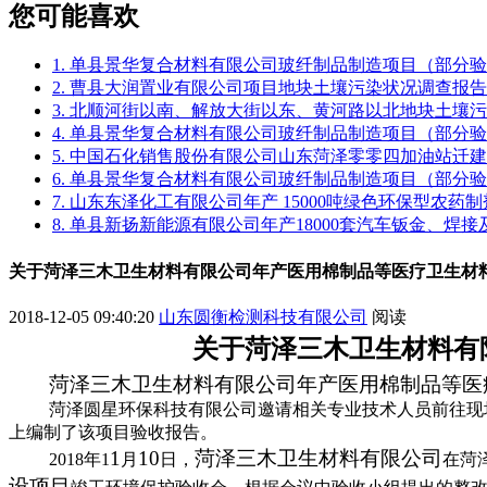
您可能喜欢
1. 单县景华复合材料有限公司玻纤制品制造项目（部分
2. 曹县大润置业有限公司项目地块土壤污染状况调查报告
3. 北顺河街以南、解放大街以东、黄河路以北地块土壤
4. 单县景华复合材料有限公司玻纤制品制造项目（部分
5. 中国石化销售股份有限公司山东菏泽零零四加油站迁
6. 单县景华复合材料有限公司玻纤制品制造项目（部分
7. 山东东泽化工有限公司年产 15000吨绿色环保型农
8. 单县新扬新能源有限公司年产18000套汽车钣金、焊
关于菏泽三木卫生材料有限公司年产医用棉制品等医疗卫生材料
2018-12-05 09:40:20
山东圆衡检测科技有限公司
阅读
关于
菏泽三木卫生材料有
菏泽三木卫生材料有限公司年产医用棉制品等医
菏泽圆星环保科技有限公司邀请相关专业技术人员前往现
上编制了该项目验收报告。
1
10
菏泽三木卫生材料有限公司
2018
年
1
月
日，
在菏
设项目