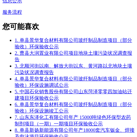
信息公示
服务流程
您可能喜欢
1. 单县景华复合材料有限公司玻纤制品制造项目（部分
验收）环保验收公示
2. 曹县大润置业有限公司项目地块土壤污染状况调查报
告
3. 北顺河街以南、解放大街以东、黄河路以北地块土壤
污染状况调查报告
4. 单县景华复合材料有限公司玻纤制品制造项目（部分
验收）环保设施调试公示
5. 中国石化销售股份有限公司山东菏泽零零四加油站迁
建项目环保验收公示
6. 单县景华复合材料有限公司玻纤制品制造项目（部分
验收）环保设施竣工公示
7. 山东东泽化工有限公司年产 15000吨绿色环保型农药
制剂项目（一期）一期项目环保验收公示
8. 单县新扬新能源有限公司年产18000套汽车钣金、焊接
及电泳项目环保验收公示