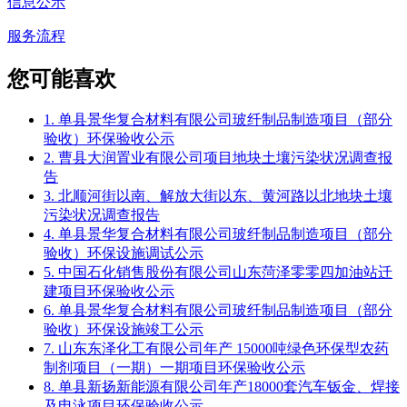
信息公示
服务流程
您可能喜欢
1. 单县景华复合材料有限公司玻纤制品制造项目（部分
验收）环保验收公示
2. 曹县大润置业有限公司项目地块土壤污染状况调查报
告
3. 北顺河街以南、解放大街以东、黄河路以北地块土壤
污染状况调查报告
4. 单县景华复合材料有限公司玻纤制品制造项目（部分
验收）环保设施调试公示
5. 中国石化销售股份有限公司山东菏泽零零四加油站迁
建项目环保验收公示
6. 单县景华复合材料有限公司玻纤制品制造项目（部分
验收）环保设施竣工公示
7. 山东东泽化工有限公司年产 15000吨绿色环保型农药
制剂项目（一期）一期项目环保验收公示
8. 单县新扬新能源有限公司年产18000套汽车钣金、焊接
及电泳项目环保验收公示