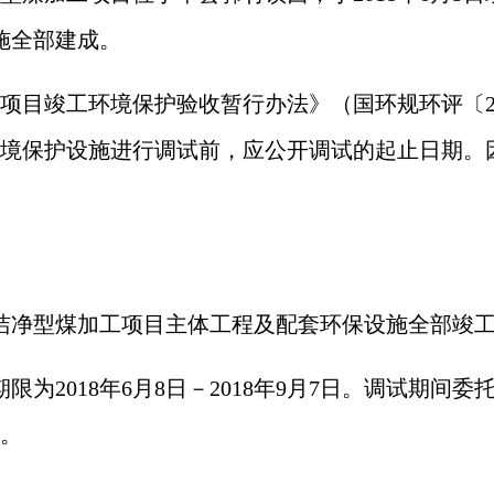
施全部建成。
《建设项目竣工环境保护验收暂行办法》（国环规环评〔2
境保护设施进行调试前，应公开调试的起止日期。
吨洁净型煤加工项目
主体工程及配套环保设施全部竣
限为2018年
6
月
8日
－
2018年
9
月
7
日。调试期间委
。