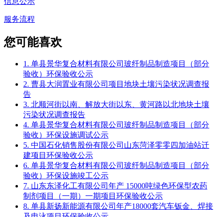
信息公示
服务流程
您可能喜欢
1. 单县景华复合材料有限公司玻纤制品制造项目（部分
验收）环保验收公示
2. 曹县大润置业有限公司项目地块土壤污染状况调查报
告
3. 北顺河街以南、解放大街以东、黄河路以北地块土壤
污染状况调查报告
4. 单县景华复合材料有限公司玻纤制品制造项目（部分
验收）环保设施调试公示
5. 中国石化销售股份有限公司山东菏泽零零四加油站迁
建项目环保验收公示
6. 单县景华复合材料有限公司玻纤制品制造项目（部分
验收）环保设施竣工公示
7. 山东东泽化工有限公司年产 15000吨绿色环保型农药
制剂项目（一期）一期项目环保验收公示
8. 单县新扬新能源有限公司年产18000套汽车钣金、焊接
及电泳项目环保验收公示