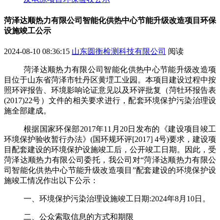
菏泽达顺热力有限公司智能化供热中心节能升级改造项目环保
设施竣工公示
2024-08-10 08:36:15
山东圆衡检测科技有限公司
阅读
菏泽达顺热力有限公司智能化供热中心节能升级改造项
目
位于
山东省菏泽市牡丹区黄堽工业园
。本项目
建设过程中按
照环评
报告、环境影响论证意见
以及
环评批复
（菏牡环报告表
(2017)22
号）
文件
的相关要求进行，配套
环境保护污染治理设
施
全部建成。
根据国家环保部
2017
年
11
月
20
日发布的《建设项目竣工
环境保护验收暂行办法》
(
国环规环评
[2017] 4
号
)
要求
，建设项
目配套建设的环境保护设施竣工后，公开竣工日期。
因此，受
菏泽达顺热力有限公司委托，
我公司对
“
菏泽达顺热力有限公
司智能化供热中心节能升级改造项目
”
配套建设的环境保护设
施
竣工情况
作
出以下公示：
一、
环境保护污染治理设施
竣工日期
:
202
4
年
8
月
10
日。
二、公众索取信息的方式和期限