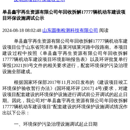
单县鑫宇再生资源有限公司年回收拆解17777辆机动车建设项
目环保设施调试公示
2024-08-18 08:02:48
山东圆衡检测科技有限公司
阅读
单县鑫宇再生资源有限公司年回收拆解
17777
辆机动车建
设项目
位于
山东省菏泽市单县莱河镇莱河路中段路南
。本项目
建设过程中按照
《单县鑫宇再生资源有限公司年回收拆解
17777
辆机动车建设项目环境影响报告表》
以及
环评批复单行
审投
[2021]93
号
文件
的相关要求进行，配套
环境保护污染治理
设施
全部建成。
根据国家环保部
2017
年
11
月
20
日发布的《建设项目竣工
环境保护验收暂行办法》
(
国环规环评
[2017] 4
号
)
要求
，对建
设项目配套建设的环境保护设施进行调试前公开调试的起止日
期。因此，我公司对
“
单县鑫宇再生资源有限公司年回收拆解
17777
辆机动车建设项目
”
配套建设的环境保护设施
调试情况
作
出以下公示：
一、
环境保护污染治理设施
调试起止日期