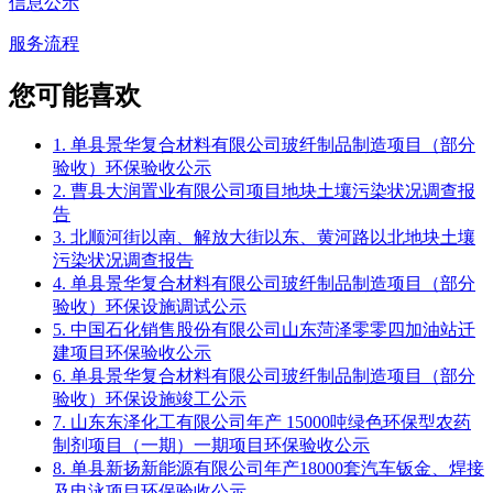
信息公示
服务流程
您可能喜欢
1. 单县景华复合材料有限公司玻纤制品制造项目（部分
验收）环保验收公示
2. 曹县大润置业有限公司项目地块土壤污染状况调查报
告
3. 北顺河街以南、解放大街以东、黄河路以北地块土壤
污染状况调查报告
4. 单县景华复合材料有限公司玻纤制品制造项目（部分
验收）环保设施调试公示
5. 中国石化销售股份有限公司山东菏泽零零四加油站迁
建项目环保验收公示
6. 单县景华复合材料有限公司玻纤制品制造项目（部分
验收）环保设施竣工公示
7. 山东东泽化工有限公司年产 15000吨绿色环保型农药
制剂项目（一期）一期项目环保验收公示
8. 单县新扬新能源有限公司年产18000套汽车钣金、焊接
及电泳项目环保验收公示