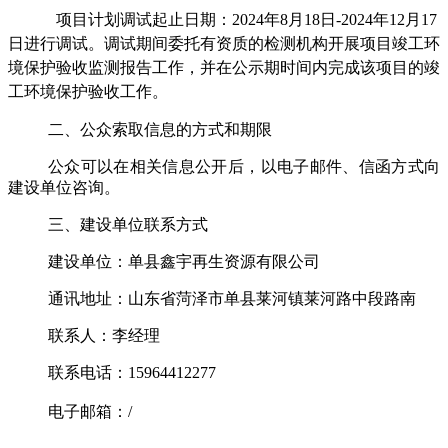
项目计划调试起止日期：
202
4
年
8
月
18
日
-202
4
年
12
月
17
日
进行调试
。调试期间委托有资质的检测
机构开展
项目
竣工环
境保护验收监测报告工作，并在公示期时间内完成该项目的竣
工环境保护验收
工作
。
二、公众索取信息的方式和期限
公众可以在相关信息公开后，以电子邮件、信函方式向
建设单位咨询。
三、建设单位联系方式
建设单位：
单县鑫宇再生资源有限公司
通讯地址：
山东省菏泽市单县莱河镇莱河路中段路南
联系人：
李经理
联系电话
：
15964412277
电子邮箱：
/