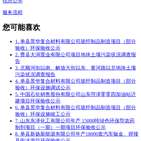
信息公示
服务流程
您可能喜欢
1. 单县景华复合材料有限公司玻纤制品制造项目（部分
验收）环保验收公示
2. 曹县大润置业有限公司项目地块土壤污染状况调查报
告
3. 北顺河街以南、解放大街以东、黄河路以北地块土壤
污染状况调查报告
4. 单县景华复合材料有限公司玻纤制品制造项目（部分
验收）环保设施调试公示
5. 中国石化销售股份有限公司山东菏泽零零四加油站迁
建项目环保验收公示
6. 单县景华复合材料有限公司玻纤制品制造项目（部分
验收）环保设施竣工公示
7. 山东东泽化工有限公司年产 15000吨绿色环保型农药
制剂项目（一期）一期项目环保验收公示
8. 单县新扬新能源有限公司年产18000套汽车钣金、焊接
及电泳项目环保验收公示