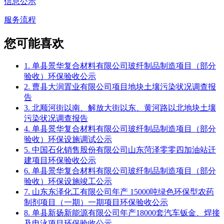
信息公示
服务流程
您可能喜欢
1. 单县景华复合材料有限公司玻纤制品制造项目（部分
验收）环保验收公示
2. 曹县大润置业有限公司项目地块土壤污染状况调查报
告
3. 北顺河街以南、解放大街以东、黄河路以北地块土壤
污染状况调查报告
4. 单县景华复合材料有限公司玻纤制品制造项目（部分
验收）环保设施调试公示
5. 中国石化销售股份有限公司山东菏泽零零四加油站迁
建项目环保验收公示
6. 单县景华复合材料有限公司玻纤制品制造项目（部分
验收）环保设施竣工公示
7. 山东东泽化工有限公司年产 15000吨绿色环保型农药
制剂项目（一期）一期项目环保验收公示
8. 单县新扬新能源有限公司年产18000套汽车钣金、焊接
及电泳项目环保验收公示