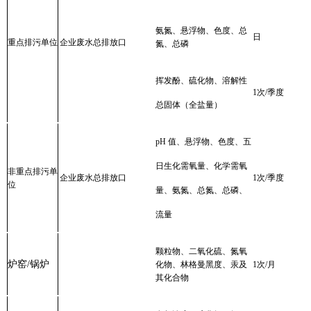
氨氮
、
悬浮物、色度、
总
日
重点排污单位
企业废水总排放口
氮、总磷
挥发酚、硫化物、溶解性
1
次
/
季度
总固体（全盐量）
pH
值、悬浮物、色度、五
日生化需氧量、化学需氧
非重点排污单
企业废水总排放口
1
次
/
季度
位
量、氨氮、总氮、总磷、
流量
颗粒物、二氧化硫、氮氧
炉窑
/
锅炉
化物、林格曼黑度
、汞及
1
次
/
月
其化合物