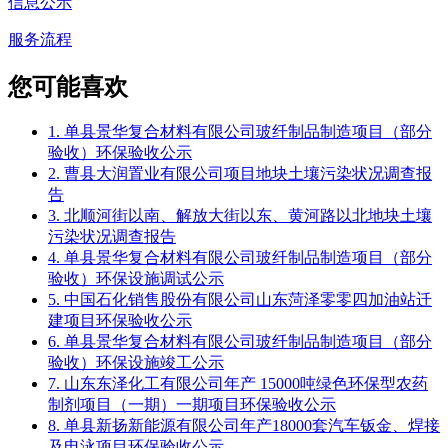
信息公示
服务流程
您可能喜欢
1. 单县景华复合材料有限公司玻纤制品制造项目（部分
验收）环保验收公示
2. 曹县大润置业有限公司项目地块土壤污染状况调查报
告
3. 北顺河街以南、解放大街以东、黄河路以北地块土壤
污染状况调查报告
4. 单县景华复合材料有限公司玻纤制品制造项目（部分
验收）环保设施调试公示
5. 中国石化销售股份有限公司山东菏泽零零四加油站迁
建项目环保验收公示
6. 单县景华复合材料有限公司玻纤制品制造项目（部分
验收）环保设施竣工公示
7. 山东东泽化工有限公司年产 15000吨绿色环保型农药
制剂项目（一期）一期项目环保验收公示
8. 单县新扬新能源有限公司年产18000套汽车钣金、焊接
及电泳项目环保验收公示