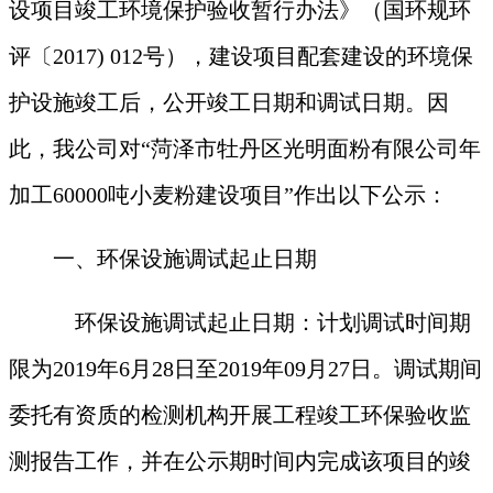
设项目竣工环境保护验收暂行办法》（国环规环
评〔2017) 012号），建设项目配套建设的环境保
护设施竣工后，公开竣工日期和调试日期。因
此，我公司对“
菏泽市牡丹区光明面粉有限公司年
加工
60000吨小麦粉建设项目
”作出以下公示：
一、环保设施调试起止日期
环保设施调试起止日期：计划调试时间期
限为
201
9
年
6
月
28
日至
201
9
年
09
月
27
日。调试期间
委托有资质的检测
机构开展工程竣工环保验收监
测报告工作，并在公示期时间内完成该项目的竣