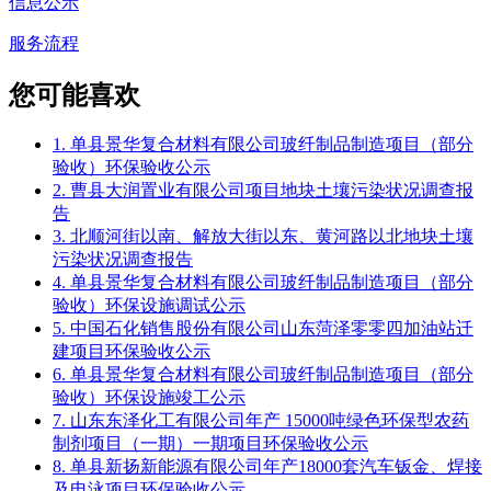
信息公示
服务流程
您可能喜欢
1. 单县景华复合材料有限公司玻纤制品制造项目（部分
验收）环保验收公示
2. 曹县大润置业有限公司项目地块土壤污染状况调查报
告
3. 北顺河街以南、解放大街以东、黄河路以北地块土壤
污染状况调查报告
4. 单县景华复合材料有限公司玻纤制品制造项目（部分
验收）环保设施调试公示
5. 中国石化销售股份有限公司山东菏泽零零四加油站迁
建项目环保验收公示
6. 单县景华复合材料有限公司玻纤制品制造项目（部分
验收）环保设施竣工公示
7. 山东东泽化工有限公司年产 15000吨绿色环保型农药
制剂项目（一期）一期项目环保验收公示
8. 单县新扬新能源有限公司年产18000套汽车钣金、焊接
及电泳项目环保验收公示