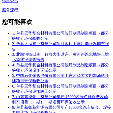
信息公示
服务流程
您可能喜欢
1. 单县景华复合材料有限公司玻纤制品制造项目（部分
验收）环保验收公示
2. 曹县大润置业有限公司项目地块土壤污染状况调查报
告
3. 北顺河街以南、解放大街以东、黄河路以北地块土壤
污染状况调查报告
4. 单县景华复合材料有限公司玻纤制品制造项目（部分
验收）环保设施调试公示
5. 中国石化销售股份有限公司山东菏泽零零四加油站迁
建项目环保验收公示
6. 单县景华复合材料有限公司玻纤制品制造项目（部分
验收）环保设施竣工公示
7. 山东东泽化工有限公司年产 15000吨绿色环保型农药
制剂项目（一期）一期项目环保验收公示
8. 单县新扬新能源有限公司年产18000套汽车钣金、焊接
及电泳项目环保验收公示