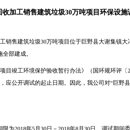
回收加工销售建筑垃圾
30万吨项目
环保
设施
工销售建筑垃圾
30万吨项目
位于
巨野县大谢集镇大
施全部建成。
《建设项目竣工环境保护验收暂行办法》（国环规环评〔2
，应公开调试的起止日期。因此，我公司对“
巨野
期限为
2018年
5
月
30日
－
2018年
8
月
30
日。调试期间