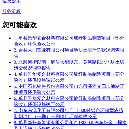
信息公示
服务流程
您可能喜欢
1. 单县景华复合材料有限公司玻纤制品制造项目（部分
验收）环保验收公示
2. 曹县大润置业有限公司项目地块土壤污染状况调查报
告
3. 北顺河街以南、解放大街以东、黄河路以北地块土壤
污染状况调查报告
4. 单县景华复合材料有限公司玻纤制品制造项目（部分
验收）环保设施调试公示
5. 中国石化销售股份有限公司山东菏泽零零四加油站迁
建项目环保验收公示
6. 单县景华复合材料有限公司玻纤制品制造项目（部分
验收）环保设施竣工公示
7. 山东东泽化工有限公司年产 15000吨绿色环保型农药
制剂项目（一期）一期项目环保验收公示
8. 单县新扬新能源有限公司年产18000套汽车钣金、焊接
及电泳项目环保验收公示