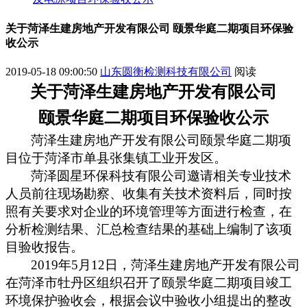
关于菏泽生建房地产开发有限公司 颐景华庭二期项目环保验
收公示
2019-05-18 09:00:50
山东圆衡检测科技有限公司
阅读
关于
菏泽生建房地产开发有限公司
颐景华庭二期项目
环保验收公示
菏泽生建房地产开发有限公司颐景华庭二期项
目
位于
菏泽市单县张集镇工业开发区
。
菏泽圆星环保科技有限公司邀请相关专业技术
人员前往现场勘察、收集有关技术资料后，同时按
照有关要求对企业的环境管理等方面进行检查，在
分析检测结果、汇总检查结果的基础上编制了该项
目验收报告。
201
9
年
5
月
12
日，
菏泽生建房地产开发有限公司
在
菏泽市牡丹区
组织召开了
颐景华庭二期项目
竣工
环境保护验收会，根据会议中验收小组提出的整
改