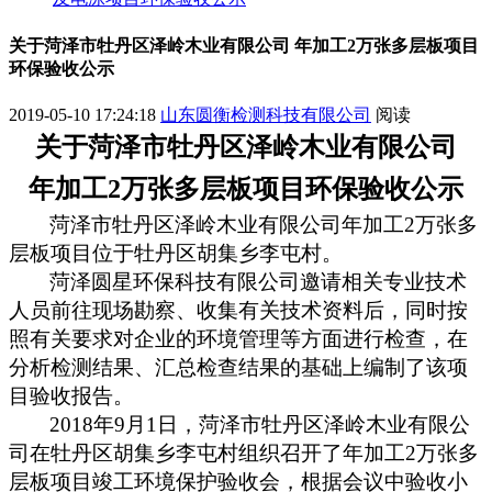
关于菏泽市牡丹区泽岭木业有限公司 年加工2万张多层板项目
环保验收公示
2019-05-10 17:24:18
山东圆衡检测科技有限公司
阅读
关于
菏泽市牡丹区泽岭木业有限公司
年加工
2
万张多层板项目
环保验收公示
菏泽市牡丹区泽岭木业有限公司年加工
2
万张多
层板项目
位于
牡丹区胡集乡李屯村
。
菏泽圆星环保科技有限公司邀请相关专业技术
人员前往现场勘察、收集有关技术资料后，同时按
照有关要求对企业的环境管理等方面进行检查，在
分析检测结果、汇总检查结果的基础上编制了该项
目验收报告。
201
8
年
9
月
1
日，
菏泽市牡丹区泽岭木业有限公
司
在
牡丹区胡集乡李屯村
组织召开了
年加工
2
万张多
层板项目
竣工环境保护验收会，根据会议中验收小