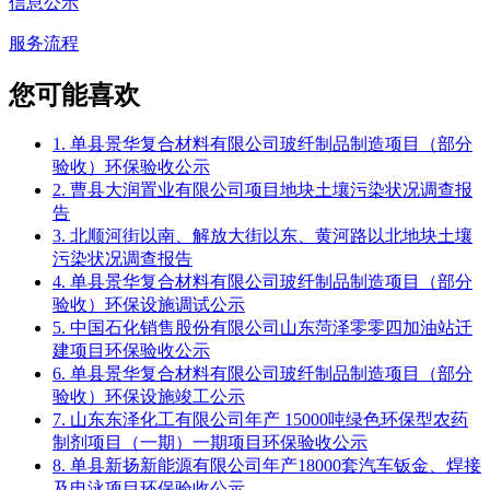
信息公示
服务流程
您可能喜欢
1. 单县景华复合材料有限公司玻纤制品制造项目（部分
验收）环保验收公示
2. 曹县大润置业有限公司项目地块土壤污染状况调查报
告
3. 北顺河街以南、解放大街以东、黄河路以北地块土壤
污染状况调查报告
4. 单县景华复合材料有限公司玻纤制品制造项目（部分
验收）环保设施调试公示
5. 中国石化销售股份有限公司山东菏泽零零四加油站迁
建项目环保验收公示
6. 单县景华复合材料有限公司玻纤制品制造项目（部分
验收）环保设施竣工公示
7. 山东东泽化工有限公司年产 15000吨绿色环保型农药
制剂项目（一期）一期项目环保验收公示
8. 单县新扬新能源有限公司年产18000套汽车钣金、焊接
及电泳项目环保验收公示