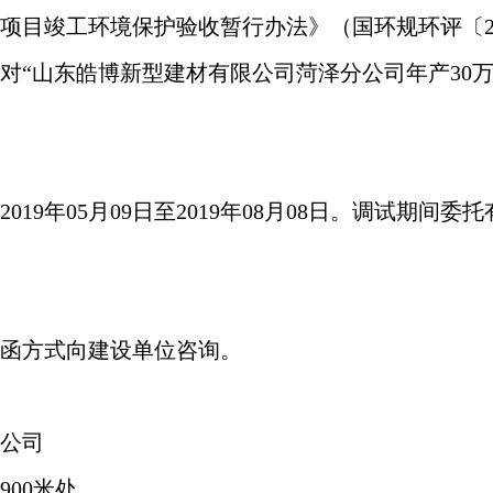
建设项目竣工环境保护验收暂行办法》（国环规环评〔20
对“山东皓博新型建材有限公司菏泽分公司
年产30
01
9
年
05
月
09
日至201
9
年
08
月
08
日。调试期间委托
函方式向建设单位咨询。
公司
00米处