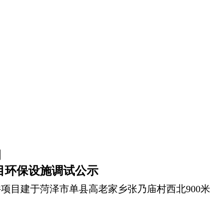
司
目
环保设施调试公示
件项目
建于
菏泽市单县高老家乡张乃庙村西北900米