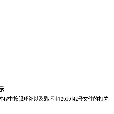
示
过程中按照环评以及
鄄环审[2019]42号
文件的相关