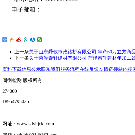
电子邮箱：
上一条
关于山东舜钦市政路桥有限公司 年产60万立方商
下一条
关于菏泽泰轩建材有限公司 菏泽泰轩建材年加工
资料下载
信息公示
联系我们
服务流程
在线反馈
友情链接
站内搜
圆衡检测 版权所有
274000
18954795025
网址：www.sdyhjckj.com
邮箱：sdyhjc001@163.com