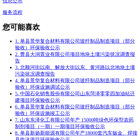
信息公示
服务流程
您可能喜欢
1. 单县景华复合材料有限公司玻纤制品制造项目（部分
验收）环保验收公示
2. 曹县大润置业有限公司项目地块土壤污染状况调查报
告
3. 北顺河街以南、解放大街以东、黄河路以北地块土壤
污染状况调查报告
4. 单县景华复合材料有限公司玻纤制品制造项目（部分
验收）环保设施调试公示
5. 中国石化销售股份有限公司山东菏泽零零四加油站迁
建项目环保验收公示
6. 单县景华复合材料有限公司玻纤制品制造项目（部分
验收）环保设施竣工公示
7. 山东东泽化工有限公司年产 15000吨绿色环保型农药
制剂项目（一期）一期项目环保验收公示
8. 单县新扬新能源有限公司年产18000套汽车钣金、焊接
及电泳项目环保验收公示