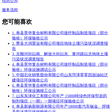
信息公示
服务流程
您可能喜欢
1. 单县景华复合材料有限公司玻纤制品制造项目（部分
验收）环保验收公示
2. 曹县大润置业有限公司项目地块土壤污染状况调查报
告
3. 北顺河街以南、解放大街以东、黄河路以北地块土壤
污染状况调查报告
4. 单县景华复合材料有限公司玻纤制品制造项目（部分
验收）环保设施调试公示
5. 中国石化销售股份有限公司山东菏泽零零四加油站迁
建项目环保验收公示
6. 单县景华复合材料有限公司玻纤制品制造项目（部分
验收）环保设施竣工公示
7. 山东东泽化工有限公司年产 15000吨绿色环保型农药
制剂项目（一期）一期项目环保验收公示
8. 单县新扬新能源有限公司年产18000套汽车钣金、焊接
及电泳项目环保验收公示