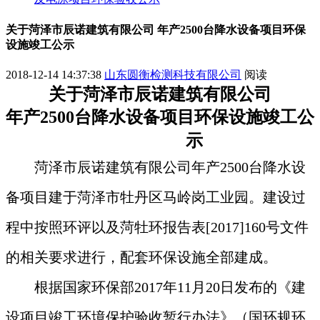
关于菏泽市辰诺建筑有限公司 年产2500台降水设备项目环保
设施竣工公示
2018-12-14 14:37:38
山东圆衡检测科技有限公司
阅读
关于
菏泽市辰诺建筑
有限公司
年产
2500
台降水设备
项目
环保
设施竣工
公
示
菏泽市辰诺建筑
有限公司年产2500台降水设
备
项目建于菏泽市牡丹区
马岭岗工业园
。建设过
程中按照环评以及菏
牡
环
报告表
[201
7
]
160
号文件
的相关要求进行，配套环保设施全部建成。
根据国家环保部2017年11月20日发布的《建
设项目竣工环境保护验收暂行办法》（国环规环