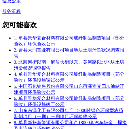
信息公示
服务流程
您可能喜欢
1. 单县景华复合材料有限公司玻纤制品制造项目（部分
验收）环保验收公示
2. 曹县大润置业有限公司项目地块土壤污染状况调查报
告
3. 北顺河街以南、解放大街以东、黄河路以北地块土壤
污染状况调查报告
4. 单县景华复合材料有限公司玻纤制品制造项目（部分
验收）环保设施调试公示
5. 中国石化销售股份有限公司山东菏泽零零四加油站迁
建项目环保验收公示
6. 单县景华复合材料有限公司玻纤制品制造项目（部分
验收）环保设施竣工公示
7. 山东东泽化工有限公司年产 15000吨绿色环保型农药
制剂项目（一期）一期项目环保验收公示
8. 单县新扬新能源有限公司年产18000套汽车钣金、焊接
及电泳项目环保验收公示