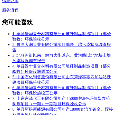
信息公示
服务流程
您可能喜欢
1. 单县景华复合材料有限公司玻纤制品制造项目（部分
验收）环保验收公示
2. 曹县大润置业有限公司项目地块土壤污染状况调查报
告
3. 北顺河街以南、解放大街以东、黄河路以北地块土壤
污染状况调查报告
4. 单县景华复合材料有限公司玻纤制品制造项目（部分
验收）环保设施调试公示
5. 中国石化销售股份有限公司山东菏泽零零四加油站迁
建项目环保验收公示
6. 单县景华复合材料有限公司玻纤制品制造项目（部分
验收）环保设施竣工公示
7. 山东东泽化工有限公司年产 15000吨绿色环保型农药
制剂项目（一期）一期项目环保验收公示
8. 单县新扬新能源有限公司年产18000套汽车钣金、焊接
及电泳项目环保验收公示