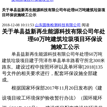
关于单县益新再生能源科技有限公司年处理60万吨建筑垃圾项
目环保设施竣工公示
2018-12-08 10:11:53
山东圆衡检测科技有限公司
阅读
关于
单县益新再生能源科技有限公司
年处
理
60
万吨建筑垃圾项目
环保
设
施竣工
公示
单县益新再生能源科技有限公司
年处理60万吨
建于
建筑垃圾项目
菏泽市单县单丰路看守所北300米
。
建设过程中按照环评以及
单环审
[20
18
]
135
路东
号文件的相关要求进行，配套环保设施全部建
成。
根据国家环保部2017年11月20日发布的《建
设项目竣工环境保护验收暂行办法》（国环规环