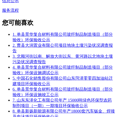
信息公示
服务流程
您可能喜欢
1. 单县景华复合材料有限公司玻纤制品制造项目（部分
验收）环保验收公示
2. 曹县大润置业有限公司项目地块土壤污染状况调查报
告
3. 北顺河街以南、解放大街以东、黄河路以北地块土壤
污染状况调查报告
4. 单县景华复合材料有限公司玻纤制品制造项目（部分
验收）环保设施调试公示
5. 中国石化销售股份有限公司山东菏泽零零四加油站迁
建项目环保验收公示
6. 单县景华复合材料有限公司玻纤制品制造项目（部分
验收）环保设施竣工公示
7. 山东东泽化工有限公司年产 15000吨绿色环保型农药
制剂项目（一期）一期项目环保验收公示
8. 单县新扬新能源有限公司年产18000套汽车钣金、焊接
及电泳项目环保验收公示