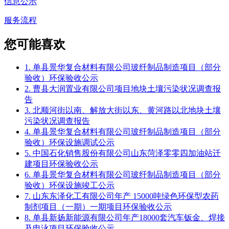
信息公示
服务流程
您可能喜欢
1. 单县景华复合材料有限公司玻纤制品制造项目（部分
验收）环保验收公示
2. 曹县大润置业有限公司项目地块土壤污染状况调查报
告
3. 北顺河街以南、解放大街以东、黄河路以北地块土壤
污染状况调查报告
4. 单县景华复合材料有限公司玻纤制品制造项目（部分
验收）环保设施调试公示
5. 中国石化销售股份有限公司山东菏泽零零四加油站迁
建项目环保验收公示
6. 单县景华复合材料有限公司玻纤制品制造项目（部分
验收）环保设施竣工公示
7. 山东东泽化工有限公司年产 15000吨绿色环保型农药
制剂项目（一期）一期项目环保验收公示
8. 单县新扬新能源有限公司年产18000套汽车钣金、焊接
及电泳项目环保验收公示