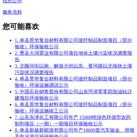
信息公示
服务流程
您可能喜欢
1. 单县景华复合材料有限公司玻纤制品制造项目（部分
验收）环保验收公示
2. 曹县大润置业有限公司项目地块土壤污染状况调查报
告
3. 北顺河街以南、解放大街以东、黄河路以北地块土壤
污染状况调查报告
4. 单县景华复合材料有限公司玻纤制品制造项目（部分
验收）环保设施调试公示
5. 中国石化销售股份有限公司山东菏泽零零四加油站迁
建项目环保验收公示
6. 单县景华复合材料有限公司玻纤制品制造项目（部分
验收）环保设施竣工公示
7. 山东东泽化工有限公司年产 15000吨绿色环保型农药
制剂项目（一期）一期项目环保验收公示
8. 单县新扬新能源有限公司年产18000套汽车钣金、焊接
及电泳项目环保验收公示