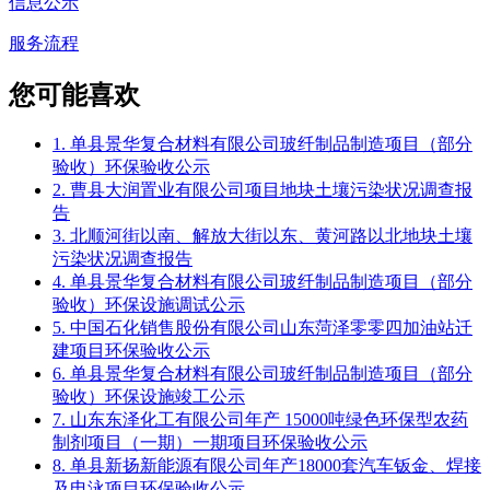
信息公示
服务流程
您可能喜欢
1. 单县景华复合材料有限公司玻纤制品制造项目（部分
验收）环保验收公示
2. 曹县大润置业有限公司项目地块土壤污染状况调查报
告
3. 北顺河街以南、解放大街以东、黄河路以北地块土壤
污染状况调查报告
4. 单县景华复合材料有限公司玻纤制品制造项目（部分
验收）环保设施调试公示
5. 中国石化销售股份有限公司山东菏泽零零四加油站迁
建项目环保验收公示
6. 单县景华复合材料有限公司玻纤制品制造项目（部分
验收）环保设施竣工公示
7. 山东东泽化工有限公司年产 15000吨绿色环保型农药
制剂项目（一期）一期项目环保验收公示
8. 单县新扬新能源有限公司年产18000套汽车钣金、焊接
及电泳项目环保验收公示