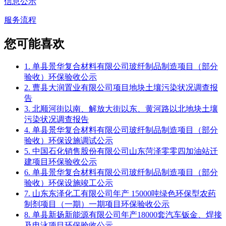
信息公示
服务流程
您可能喜欢
1. 单县景华复合材料有限公司玻纤制品制造项目（部分
验收）环保验收公示
2. 曹县大润置业有限公司项目地块土壤污染状况调查报
告
3. 北顺河街以南、解放大街以东、黄河路以北地块土壤
污染状况调查报告
4. 单县景华复合材料有限公司玻纤制品制造项目（部分
验收）环保设施调试公示
5. 中国石化销售股份有限公司山东菏泽零零四加油站迁
建项目环保验收公示
6. 单县景华复合材料有限公司玻纤制品制造项目（部分
验收）环保设施竣工公示
7. 山东东泽化工有限公司年产 15000吨绿色环保型农药
制剂项目（一期）一期项目环保验收公示
8. 单县新扬新能源有限公司年产18000套汽车钣金、焊接
及电泳项目环保验收公示