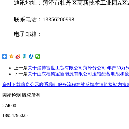
通讯地址：
菏泽市牡丹区高新技术工业园A区2
联系电话：13356200998
电子邮箱：
上一条
关于淄博富世工贸有限公司菏泽分公司 年产30
下一条
关于山东福德宝新能源有限公司废铅酸蓄电池和废
资料下载
信息公示
联系我们
服务流程
在线反馈
友情链接
站内搜
圆衡检测 版权所有
274000
18954795025