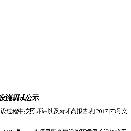
设施调试公示
建设过程中按
照环评以及
菏环高报告表
[20
17
]
73
号
文