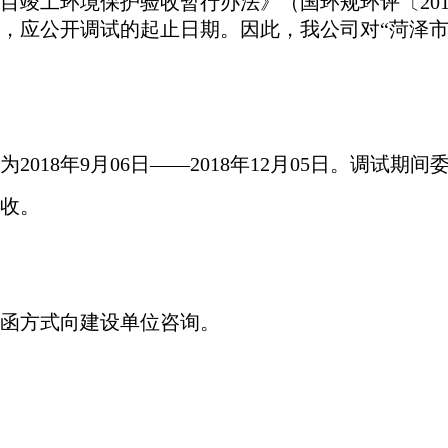
设项目竣工环境保护验收暂行办法》（国环规环评〔20
，应公开调试的起止日期。因此，我公司对“
菏泽
为
2018年
9
月
06
日
——2018年
12
月
05
日。调试期间
收。
函方式向建设单位咨询。