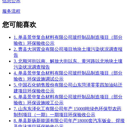
信息公示
服务流程
您可能喜欢
1. 单县景华复合材料有限公司玻纤制品制造项目（部分
验收）环保验收公示
2. 曹县大润置业有限公司项目地块土壤污染状况调查报
告
3. 北顺河街以南、解放大街以东、黄河路以北地块土壤
污染状况调查报告
4. 单县景华复合材料有限公司玻纤制品制造项目（部分
验收）环保设施调试公示
5. 中国石化销售股份有限公司山东菏泽零零四加油站迁
建项目环保验收公示
6. 单县景华复合材料有限公司玻纤制品制造项目（部分
验收）环保设施竣工公示
7. 山东东泽化工有限公司年产 15000吨绿色环保型农药
制剂项目（一期）一期项目环保验收公示
8. 单县新扬新能源有限公司年产18000套汽车钣金、焊接
及电泳项目环保验收公示