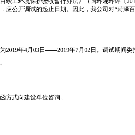
设项目竣工环境保护验收暂行办法》（国环规环评〔20
，应公开调试的起止日期。因此，我公司对“
菏泽
为
2019年4月
03
日
——2019年7月
02
日。调试期间委
。
函方式向建设单位咨询。