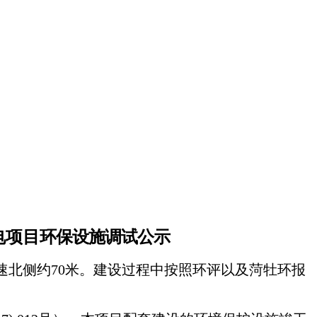
电项目
环保设施调试公示
速北侧约
70米
。建设过程中按照环评
以及
菏牡环报