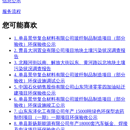
信息公示
服务流程
您可能喜欢
1. 单县景华复合材料有限公司玻纤制品制造项目（部分
验收）环保验收公示
2. 曹县大润置业有限公司项目地块土壤污染状况调查报
告
3. 北顺河街以南、解放大街以东、黄河路以北地块土壤
污染状况调查报告
4. 单县景华复合材料有限公司玻纤制品制造项目（部分
验收）环保设施调试公示
5. 中国石化销售股份有限公司山东菏泽零零四加油站迁
建项目环保验收公示
6. 单县景华复合材料有限公司玻纤制品制造项目（部分
验收）环保设施竣工公示
7. 山东东泽化工有限公司年产 15000吨绿色环保型农药
制剂项目（一期）一期项目环保验收公示
8. 单县新扬新能源有限公司年产18000套汽车钣金、焊接
及电泳项目环保验收公示