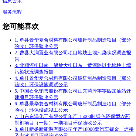
信息公示
服务流程
您可能喜欢
1. 单县景华复合材料有限公司玻纤制品制造项目（部分
验收）环保验收公示
2. 曹县大润置业有限公司项目地块土壤污染状况调查报
告
3. 北顺河街以南、解放大街以东、黄河路以北地块土壤
污染状况调查报告
4. 单县景华复合材料有限公司玻纤制品制造项目（部分
验收）环保设施调试公示
5. 中国石化销售股份有限公司山东菏泽零零四加油站迁
建项目环保验收公示
6. 单县景华复合材料有限公司玻纤制品制造项目（部分
验收）环保设施竣工公示
7. 山东东泽化工有限公司年产 15000吨绿色环保型农药
制剂项目（一期）一期项目环保验收公示
8. 单县新扬新能源有限公司年产18000套汽车钣金、焊接
及电泳项目环保验收公示