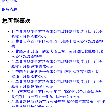
信息公示
服务流程
您可能喜欢
1. 单县景华复合材料有限公司玻纤制品制造项目（部分
验收）环保验收公示
2. 曹县大润置业有限公司项目地块土壤污染状况调查报
告
3. 北顺河街以南、解放大街以东、黄河路以北地块土壤
污染状况调查报告
4. 单县景华复合材料有限公司玻纤制品制造项目（部分
验收）环保设施调试公示
5. 中国石化销售股份有限公司山东菏泽零零四加油站迁
建项目环保验收公示
6. 单县景华复合材料有限公司玻纤制品制造项目（部分
验收）环保设施竣工公示
7. 山东东泽化工有限公司年产 15000吨绿色环保型农药
制剂项目（一期）一期项目环保验收公示
8. 单县新扬新能源有限公司年产18000套汽车钣金、焊接
及电泳项目环保验收公示