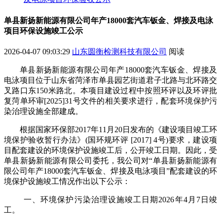
单县新扬新能源有限公司年产18000套汽车钣金、焊接及电泳
项目环保设施竣工公示
2026-04-07 09:03:29
山东圆衡检测科技有限公司
阅读
单县新扬新能源有限公司年产
18000
套汽车钣金、焊接及
电泳项目
位于
山东省菏泽市单县园艺街道君子北路与北环路交
叉路口东
150
米路北
。本项目
建设过程中按照环评以及
环评批
复
菏
单环审
[20
2
5
]
31
号
文件
的相关要求进行，配套
环境保护污
染治理设施
全部建成。
根据国家环保部
2017
年
11
月
20
日发布的《建设项目竣工环
境保护验收暂行办法》
(
国环规环评
[2017] 4
号
)
要求
，建设项
目配套建设的环境保护设施竣工后，公开竣工日期。因此，
受
单县新扬新能源有限公司
委托，
我公司对
“
单县新扬新能源有
限公司年产
18000
套汽车钣金、焊接及电泳项目
”
配套建设的环
境保护设施
竣工情况
作出以下公示：
一、
环境保护污染治理设施
竣工
日期
202
6
年
4
月
7
日竣
工。