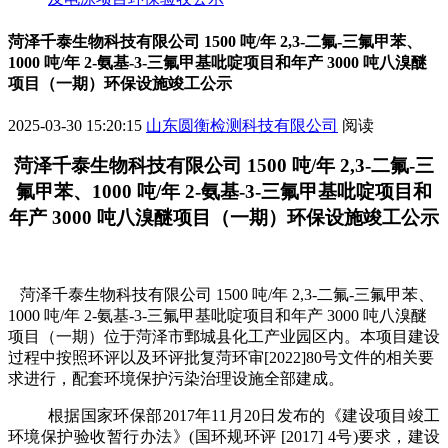
菏泽千泰生物科技有限公司 1500 吨/年 2,3-二氟-三氟甲苯、
1000 吨/年 2-氨基-3-三氟甲基吡啶项目和年产 3000 吨八溴醚
项目（一期）环保设施竣工公示
2025-03-30 15:20:15
山东圆衡检测科技有限公司
阅读
菏泽千泰生物科技有限公司
1500
吨
/
年
2,3-
二氟
-
三
氟甲苯、
1000
吨
/
年
2-
氨基
-3-
三氟甲基吡啶项目和
年产
3000
吨八溴醚项目（一期）
环保设施竣工公示
菏泽千泰生物科技有限公司
1500
吨
/
年
2,3-
二氟
-
三氟甲苯、
1000
吨
/
年
2-
氨基
-3-
三氟甲基吡啶项目和年产
3000
吨八溴醚
项目（一期）
位于
菏泽市鄄城县化工产业园区内
。本项目
建设
过程中按照环评以及
环评批复
菏环审
[2022]80
号文件
的相关要
求进行，配套
环境保护污染治理设施
全部建成。
根据国家环保部
2017
年
11
月
20
日发布的《建设项目竣工
环境保护验收暂行办法》
(
国环规环评
[2017] 4
号
)
要求
，建设