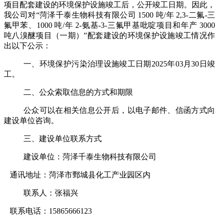
项目配套建设的环境保护设施竣工后，公开竣工日期。因此，
我公司对
“
菏泽千泰生物科技有限公司
1500
吨
/
年
2,3-
二氟
-
三
氟甲苯、
1000
吨
/
年
2-
氨基
-3-
三氟甲基吡啶项目和年产
3000
吨八溴醚项目（一期）
”
配套建设的环境保护设施
竣工情况
作
出以下公示：
一、
环境保护污染治理设施
竣工
日期
20
25
年
03
月
30
日竣
工。
二、公众索取信息的方式和期限
公众可以在相关信息公开后，以电子邮件、信函方式向
建设单位咨询。
三、建设单位联系方式
建设单位：
菏泽千泰生物科技有限公司
通讯地址：
菏泽市鄄城县化工产业园区内
联系人：
张福兴
联系电话
：
15865666123