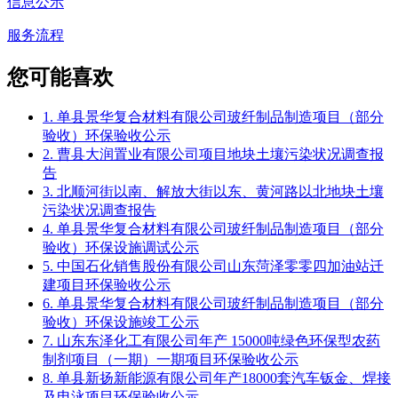
信息公示
服务流程
您可能喜欢
1. 单县景华复合材料有限公司玻纤制品制造项目（部分
验收）环保验收公示
2. 曹县大润置业有限公司项目地块土壤污染状况调查报
告
3. 北顺河街以南、解放大街以东、黄河路以北地块土壤
污染状况调查报告
4. 单县景华复合材料有限公司玻纤制品制造项目（部分
验收）环保设施调试公示
5. 中国石化销售股份有限公司山东菏泽零零四加油站迁
建项目环保验收公示
6. 单县景华复合材料有限公司玻纤制品制造项目（部分
验收）环保设施竣工公示
7. 山东东泽化工有限公司年产 15000吨绿色环保型农药
制剂项目（一期）一期项目环保验收公示
8. 单县新扬新能源有限公司年产18000套汽车钣金、焊接
及电泳项目环保验收公示