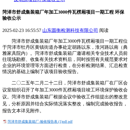
菏泽市舒成集装箱厂年加工3000件瓦楞厢项目一期工程 环保
验收公示
2025-02-23 16:55:57
山东圆衡检测科技有限公司
阅读
菏泽市舒成集装箱厂年加工
3000
件瓦楞厢项目一期工程
位
于
菏泽市牡丹区黄镇街道办事处定胡路以东，淮河路以南（典
雅家具院内）
。
菏泽市舒成集装箱厂
邀请相关专业技术人员前
往现场勘察、收集有关技术资料后，同时按照有关
规范
要求对
企业的环境管理等方面进行检查，在分析检测结果、汇总检查
情况
的基础上编制了该项目验收报告。
二〇二
五
年
二
月
二十二
日，
菏泽市
舒成集装箱厂
在厂区会
议室
组织召开了
年加工
3000
件瓦楞厢项目
竣工环境保护验收会
议。
菏泽市
舒成集装箱厂
根据会议中
验收工作组
提出的整改意
见，分析原因并结合实际情况落实整改，编制完成验收报告，
报告文本
详见附件。
菏泽市舒成集装箱厂-验收报告表.(1)pdf.pdf