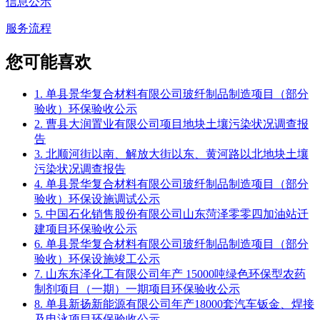
信息公示
服务流程
您可能喜欢
1. 单县景华复合材料有限公司玻纤制品制造项目（部分
验收）环保验收公示
2. 曹县大润置业有限公司项目地块土壤污染状况调查报
告
3. 北顺河街以南、解放大街以东、黄河路以北地块土壤
污染状况调查报告
4. 单县景华复合材料有限公司玻纤制品制造项目（部分
验收）环保设施调试公示
5. 中国石化销售股份有限公司山东菏泽零零四加油站迁
建项目环保验收公示
6. 单县景华复合材料有限公司玻纤制品制造项目（部分
验收）环保设施竣工公示
7. 山东东泽化工有限公司年产 15000吨绿色环保型农药
制剂项目（一期）一期项目环保验收公示
8. 单县新扬新能源有限公司年产18000套汽车钣金、焊接
及电泳项目环保验收公示