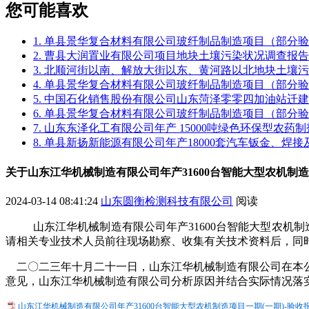
您可能喜欢
1. 单县景华复合材料有限公司玻纤制品制造项目（部分
2. 曹县大润置业有限公司项目地块土壤污染状况调查报告
3. 北顺河街以南、解放大街以东、黄河路以北地块土壤
4. 单县景华复合材料有限公司玻纤制品制造项目（部分
5. 中国石化销售股份有限公司山东菏泽零零四加油站迁
6. 单县景华复合材料有限公司玻纤制品制造项目（部分
7. 山东东泽化工有限公司年产 15000吨绿色环保型农
8. 单县新扬新能源有限公司年产18000套汽车钣金、焊
关于山东江华机械制造有限公司年产31600台智能大型农机制造
2024-03-14 08:41:24
山东圆衡检测科技有限公司
阅读
山东江华机械制造有限公司年产
31600
台智能大型农机制
请相关专业技术人员前往现场勘察、收集有关技术资料后，同
二〇二
三
年
十
月
二
十
一
日，
山东江华机械制造有限公司
在本
意见，
山东江华机械制造有限公司
分析原因并结合实际情况落
山东江华机械制造有限公司年产31600台智能大型农机制造项目一期(一期)-验收报告