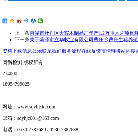
上一条
菏泽市牡丹区大辉木制品厂年产1.2万吨木片项目
下一条
关于菏泽市立华牧业有限公司曹庄乡曹庄生猪养殖
资料下载
信息公示
联系我们
服务流程
在线反馈
友情链接
站内搜
圆衡检测 版权所有
274000
18954795025
网址：www.sdyhjckj.com
邮箱：sdyhjc001@163.com
电话：0530-7382689 / 0530-7382688