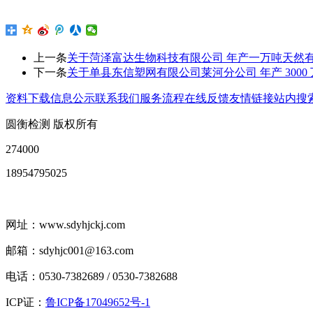
上一条
关于菏泽富达生物科技有限公司 年产一万吨天然
下一条
关于单县东信塑网有限公司莱河分公司 年产 300
资料下载
信息公示
联系我们
服务流程
在线反馈
友情链接
站内搜
圆衡检测 版权所有
274000
18954795025
网址：www.sdyhjckj.com
邮箱：sdyhjc001@163.com
电话：0530-7382689 / 0530-7382688
ICP证：
鲁ICP备17049652号-1