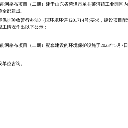
能网格布项目（二期）建于山东省菏泽市单县莱河镇工业园区内
施全部建成。
境保护验收暂行办法》
(
国环规环评
[2017] 4
号
)
要求，建设项目配
竣工情况作出以下公示：
能网格布项目（二期）配套建设的环境保护设施于
2023
年
5
月
7
日
设单位咨询。