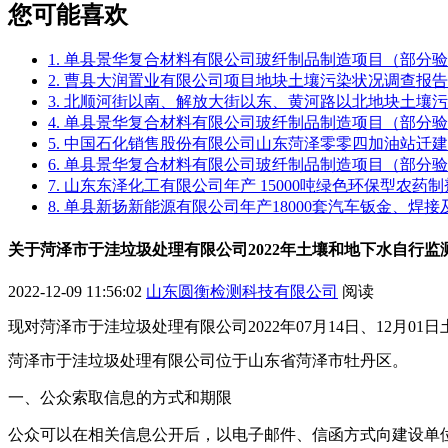
您可能喜欢
1. 单县景华复合材料有限公司玻纤制品制造项目（部分
2. 曹县大润置业有限公司项目地块土壤污染状况调查报告
3. 北顺河街以南、解放大街以东、黄河路以北地块土壤
4. 单县景华复合材料有限公司玻纤制品制造项目（部分
5. 中国石化销售股份有限公司山东菏泽零零四加油站迁
6. 单县景华复合材料有限公司玻纤制品制造项目（部分
7. 山东东泽化工有限公司年产 15000吨绿色环保型农
8. 单县新扬新能源有限公司年产18000套汽车钣金、焊
关于菏泽市于洼垃圾处理有限公司2022年土壤和地下水自行监
2022-12-09 11:56:02
山东圆衡检测科技有限公司
阅读
现对菏泽市于洼垃圾处理有限公司
2022
年
07
月
14
日、12月01
菏泽市于洼垃圾处理有限公司
位于
山东省菏泽市
牡丹区
。
一
、公众索取信息的方式和期限
公众可以在相关信息公开后，以电子邮件、信函方式向建设单