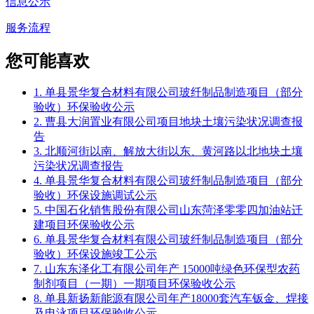
信息公示
服务流程
您可能喜欢
1. 单县景华复合材料有限公司玻纤制品制造项目（部分
验收）环保验收公示
2. 曹县大润置业有限公司项目地块土壤污染状况调查报
告
3. 北顺河街以南、解放大街以东、黄河路以北地块土壤
污染状况调查报告
4. 单县景华复合材料有限公司玻纤制品制造项目（部分
验收）环保设施调试公示
5. 中国石化销售股份有限公司山东菏泽零零四加油站迁
建项目环保验收公示
6. 单县景华复合材料有限公司玻纤制品制造项目（部分
验收）环保设施竣工公示
7. 山东东泽化工有限公司年产 15000吨绿色环保型农药
制剂项目（一期）一期项目环保验收公示
8. 单县新扬新能源有限公司年产18000套汽车钣金、焊接
及电泳项目环保验收公示