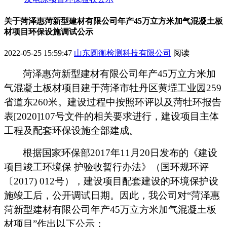
关于菏泽惠菏新型建材有限公司年产45万立方米加气混凝土板
材项目环保设施调试公示
2022-05-25 15:59:47
山东圆衡检测科技有限公司
阅读
菏泽惠菏新型建材有限公司年产
45
万立方米加
气混凝土板材项目建于
菏泽市牡丹区黄堽工业园
259
省道东
260
米
。建设过程中按照环评以及菏牡环报告
表
[2020]107
号文件的相关要求进行，建设项目
主体
工程及
配套环保设施全部建成。
根据国家环保部
2017
年
11
月
20
日发布的《建设
项目竣工环境保 护验收暂行办法》（国环规环评
〔
2017) 012
号），建设项目配套建设的环境保护设
施竣工后，公开调试日期。因此，我公司对
“
菏泽惠
菏新型建材有限公司年产
45
万立方米加气混凝土板
材项目
”
作出以下公示：