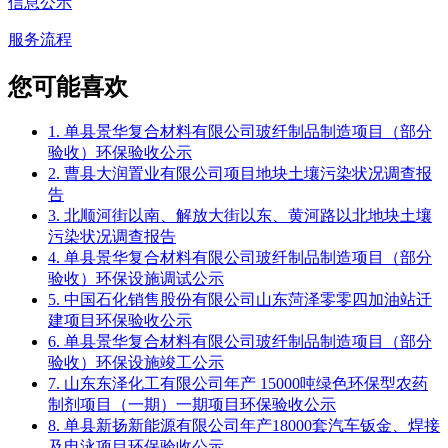
信息公示
服务流程
您可能喜欢
1. 单县景华复合材料有限公司玻纤制品制造项目（部分
验收）环保验收公示
2. 曹县大润置业有限公司项目地块土壤污染状况调查报
告
3. 北顺河街以南、解放大街以东、黄河路以北地块土壤
污染状况调查报告
4. 单县景华复合材料有限公司玻纤制品制造项目（部分
验收）环保设施调试公示
5. 中国石化销售股份有限公司山东菏泽零零四加油站迁
建项目环保验收公示
6. 单县景华复合材料有限公司玻纤制品制造项目（部分
验收）环保设施竣工公示
7. 山东东泽化工有限公司年产 15000吨绿色环保型农药
制剂项目（一期）一期项目环保验收公示
8. 单县新扬新能源有限公司年产18000套汽车钣金、焊接
及电泳项目环保验收公示