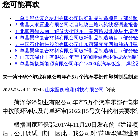
您可能喜欢
1. 单县景华复合材料有限公司玻纤制品制造项目（部分
2. 曹县大润置业有限公司项目地块土壤污染状况调查报告
3. 北顺河街以南、解放大街以东、黄河路以北地块土壤
4. 单县景华复合材料有限公司玻纤制品制造项目（部分
5. 中国石化销售股份有限公司山东菏泽零零四加油站迁
6. 单县景华复合材料有限公司玻纤制品制造项目（部分
7. 山东东泽化工有限公司年产 15000吨绿色环保型农
8. 单县新扬新能源有限公司年产18000套汽车钣金、焊
关于菏泽华泽塑业有限公司年产5万个汽车零部件塑料制品制
2022-05-24 11:07:43
山东圆衡检测科技有限公司
阅读
菏泽华泽塑业有限公司年产
5
万个汽车零部件塑
中按照环评以及
菏单环审
[2022]15
号
文件的相关要求
根据国家环保部
2017
年
11
月
20
日发布的《建设项
后，公开调试日期。因此，我公司对
“
菏泽华泽塑业