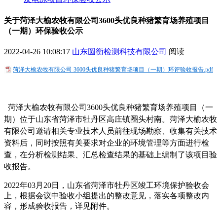
关于菏泽大榆农牧有限公司3600头优良种猪繁育场养殖项目
（一期）环保验收公示
2022-04-26 10:08:17
山东圆衡检测科技有限公司
阅读
菏泽大榆农牧有限公司 3600头优良种猪繁育场项目（一期）环评验收报告.pdf
菏泽大榆农牧有限公司
3600头优良种猪繁育场养殖项目（一
期）位于
山东省
菏泽市牡丹区
高庄镇圈头村南
。菏泽大榆农牧
有限公司邀请相关专业技术
人员前往现场勘察、收集有关技术
资料后，同时按照有关要求对企业的环境管理等方面进行检
查，在分析检测结果、汇总检查结果的基础
上编制了该项目验
收报告。
2022
年
03
月
20
日
，
山东省菏泽市
牡丹区
竣工环境保护验收会
上，根据会议中验收小组提出的整改意见，落实各项整改内
容，形成验收报告，详见附件。