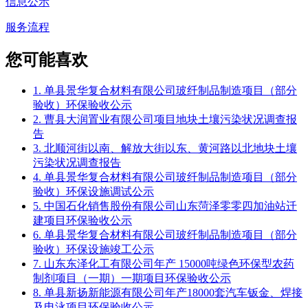
信息公示
服务流程
您可能喜欢
1. 单县景华复合材料有限公司玻纤制品制造项目（部分
验收）环保验收公示
2. 曹县大润置业有限公司项目地块土壤污染状况调查报
告
3. 北顺河街以南、解放大街以东、黄河路以北地块土壤
污染状况调查报告
4. 单县景华复合材料有限公司玻纤制品制造项目（部分
验收）环保设施调试公示
5. 中国石化销售股份有限公司山东菏泽零零四加油站迁
建项目环保验收公示
6. 单县景华复合材料有限公司玻纤制品制造项目（部分
验收）环保设施竣工公示
7. 山东东泽化工有限公司年产 15000吨绿色环保型农药
制剂项目（一期）一期项目环保验收公示
8. 单县新扬新能源有限公司年产18000套汽车钣金、焊接
及电泳项目环保验收公示