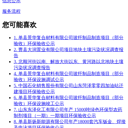
信息公示
服务流程
您可能喜欢
1. 单县景华复合材料有限公司玻纤制品制造项目（部分
验收）环保验收公示
2. 曹县大润置业有限公司项目地块土壤污染状况调查报
告
3. 北顺河街以南、解放大街以东、黄河路以北地块土壤
污染状况调查报告
4. 单县景华复合材料有限公司玻纤制品制造项目（部分
验收）环保设施调试公示
5. 中国石化销售股份有限公司山东菏泽零零四加油站迁
建项目环保验收公示
6. 单县景华复合材料有限公司玻纤制品制造项目（部分
验收）环保设施竣工公示
7. 山东东泽化工有限公司年产 15000吨绿色环保型农药
制剂项目（一期）一期项目环保验收公示
8. 单县新扬新能源有限公司年产18000套汽车钣金、焊接
及电泳项目环保验收公示