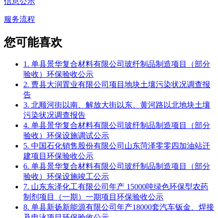
信息公示
服务流程
您可能喜欢
1. 单县景华复合材料有限公司玻纤制品制造项目（部分
验收）环保验收公示
2. 曹县大润置业有限公司项目地块土壤污染状况调查报
告
3. 北顺河街以南、解放大街以东、黄河路以北地块土壤
污染状况调查报告
4. 单县景华复合材料有限公司玻纤制品制造项目（部分
验收）环保设施调试公示
5. 中国石化销售股份有限公司山东菏泽零零四加油站迁
建项目环保验收公示
6. 单县景华复合材料有限公司玻纤制品制造项目（部分
验收）环保设施竣工公示
7. 山东东泽化工有限公司年产 15000吨绿色环保型农药
制剂项目（一期）一期项目环保验收公示
8. 单县新扬新能源有限公司年产18000套汽车钣金、焊接
及电泳项目环保验收公示