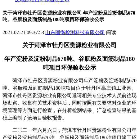
关于菏泽市牡丹区贵源粉业有限公司 年产淀粉及淀粉制品670
吨、谷朊粉及面筋制品180吨项目环保验收公示
2021-07-21 09:37:53
山东圆衡检测科技有限公司
阅读
关于
菏泽市牡丹区贵源粉业有限公司
年产淀粉及淀粉制品
670
吨、谷朊粉及面筋制品
180
吨项目
环保验收公示
菏泽市牡丹区贵源粉业有限公司年产淀粉及淀粉制品
670
吨、谷朊粉及面筋制品
180
吨项目
位于
牡丹区高庄镇工业园
。
菏泽市牡丹区贵源粉业有限公司
邀请相关专业技术人员前往现
场勘察、收集有关技术资料后，同时按照有关要求对企业的环
境管理等方面进行检查，在分析检测结果、汇总检查结果的基
础上编制了该项目验收报告。
二〇
二一
年
六
月
六
日，
菏泽市牡丹区贵源粉业有限公司年
产淀粉及淀粉制品
670
吨、谷朊粉及面筋制品
180
吨项目
竣工环