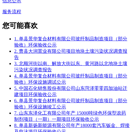
信息公示
服务流程
您可能喜欢
1. 单县景华复合材料有限公司玻纤制品制造项目（部分
验收）环保验收公示
2. 曹县大润置业有限公司项目地块土壤污染状况调查报
告
3. 北顺河街以南、解放大街以东、黄河路以北地块土壤
污染状况调查报告
4. 单县景华复合材料有限公司玻纤制品制造项目（部分
验收）环保设施调试公示
5. 中国石化销售股份有限公司山东菏泽零零四加油站迁
建项目环保验收公示
6. 单县景华复合材料有限公司玻纤制品制造项目（部分
验收）环保设施竣工公示
7. 山东东泽化工有限公司年产 15000吨绿色环保型农药
制剂项目（一期）一期项目环保验收公示
8. 单县新扬新能源有限公司年产18000套汽车钣金、焊接
及电泳项目环保验收公示