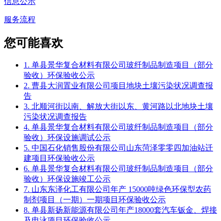
信息公示
服务流程
您可能喜欢
1. 单县景华复合材料有限公司玻纤制品制造项目（部分
验收）环保验收公示
2. 曹县大润置业有限公司项目地块土壤污染状况调查报
告
3. 北顺河街以南、解放大街以东、黄河路以北地块土壤
污染状况调查报告
4. 单县景华复合材料有限公司玻纤制品制造项目（部分
验收）环保设施调试公示
5. 中国石化销售股份有限公司山东菏泽零零四加油站迁
建项目环保验收公示
6. 单县景华复合材料有限公司玻纤制品制造项目（部分
验收）环保设施竣工公示
7. 山东东泽化工有限公司年产 15000吨绿色环保型农药
制剂项目（一期）一期项目环保验收公示
8. 单县新扬新能源有限公司年产18000套汽车钣金、焊接
及电泳项目环保验收公示