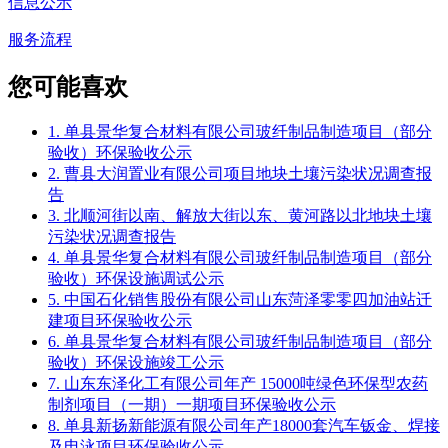
信息公示
服务流程
您可能喜欢
1. 单县景华复合材料有限公司玻纤制品制造项目（部分
验收）环保验收公示
2. 曹县大润置业有限公司项目地块土壤污染状况调查报
告
3. 北顺河街以南、解放大街以东、黄河路以北地块土壤
污染状况调查报告
4. 单县景华复合材料有限公司玻纤制品制造项目（部分
验收）环保设施调试公示
5. 中国石化销售股份有限公司山东菏泽零零四加油站迁
建项目环保验收公示
6. 单县景华复合材料有限公司玻纤制品制造项目（部分
验收）环保设施竣工公示
7. 山东东泽化工有限公司年产 15000吨绿色环保型农药
制剂项目（一期）一期项目环保验收公示
8. 单县新扬新能源有限公司年产18000套汽车钣金、焊接
及电泳项目环保验收公示