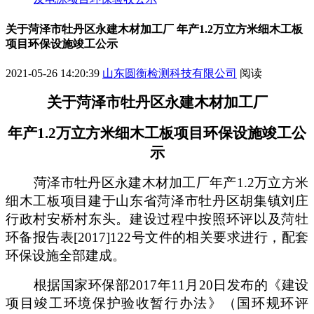
关于菏泽市牡丹区永建木材加工厂 年产1.2万立方米细木工板
项目环保设施竣工公示
2021-05-26 14:20:39
山东圆衡检测科技有限公司
阅读
关于
菏泽市牡丹区永建木材加工厂
年产
1.2
万立方米细木工板项目
环保设施竣工公
示
菏泽市牡丹区永建木材加工厂年产
1.2
万立方米
细木工板项目
建于
山东省菏泽市牡丹区胡集镇刘庄
行政村安桥村东头
。建设过程中按照环评以及
菏牡
环备报告表
[2017]122
号
文件的相关要求进行，配套
环保设施全部建成。
根据国家环保部
2017
年
11
月
20
日发布的《建设
项目竣工环境保护验收暂行办法》（国环规环评